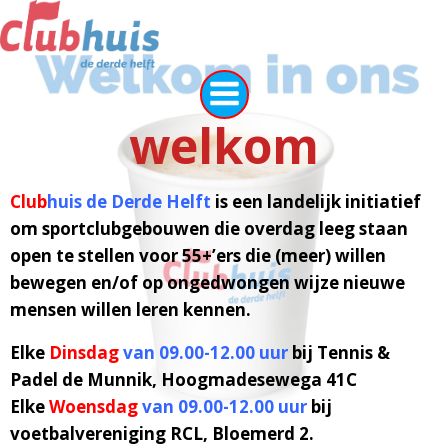
Naar
de
inhoud
springen
welkom
Club
huis de Derde Helft
is een landelijk initiatief
om sportclubgebouwen die overdag leeg staan
open te stellen voor 55+’ers die (meer) willen
bewegen en/of op ongedwongen wijze nieuwe
mensen willen leren kennen.
Elke
Dinsdag
van 09.00-12.00 uur
bij Tennis &
Padel de Munnik, Hoogmadesewega 41C
Elke
Woensdag
van 09.00-12.00 uur
bij
voetbalvereniging RCL, Bloemerd 2.