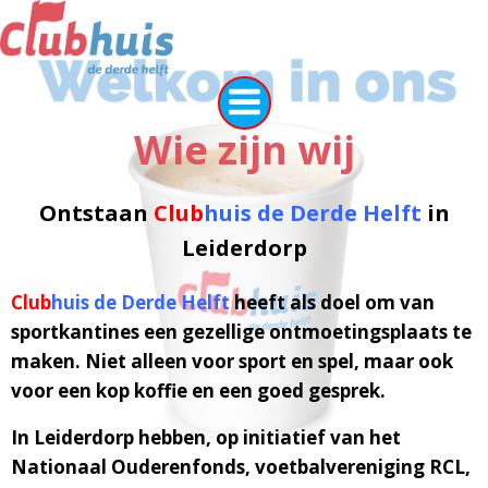
Naar
de
inhoud
springen
Wie zijn wij
Ontstaan
Club
huis
de Derde Helft
in
Leiderdorp
Club
huis
de Derde Helft
heeft als doel om van
sportkantines een gezellige ontmoetingsplaats te
maken. Niet alleen voor sport en spel, maar ook
voor een kop koffie en een goed gesprek.
In Leiderdorp hebben, op initiatief van het
Nationaal Ouderenfonds, voetbalvereniging RCL,